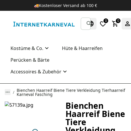
🚚
Kostenloser Versand ab 100 €
0
0
Kostüme & Co.
Hüte & Haarreifen
Perücken & Bärte
Accessoires & Zubehör
Bienchen Haarreif Biene Tiere Verkleidung Tierhaarreif
Karneval Fasching
Bienchen
Haarreif Biene
Tiere
Verkleidung