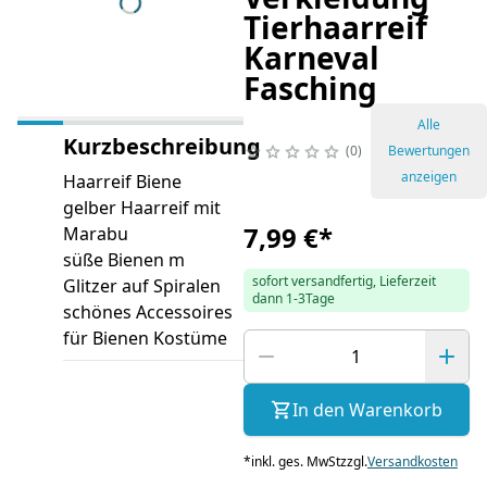
Tierhaarreif
Karneval
Fasching
Alle
Kurzbeschreibung
0
Bewertungen
anzeigen
Haarreif Biene
gelber Haarreif mit
7,99 €
*
Marabu
süße Bienen m
sofort versandfertig, Lieferzeit
Glitzer auf Spiralen
dann 1-3Tage
schönes Accessoires
für Bienen Kostüme
In den Warenkorb
*
inkl. ges. MwSt
zzgl.
Versandkosten