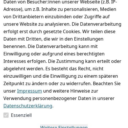
Daten von Besucher:innen unserer Webseite (z.B. IP-
Adresse), um z.B. Inhalte zu personalisieren, Medien
von Drittanbietern einzubinden oder Zugriffe auf
unsere Website zu analysieren. Die Datenverarbeitung
erfolgt erst durch gesetzte Cookies. Wir teilen diese
Rechtliches
Services
Wir
Zahle
Daten mit Dritten, die wir in den Einstellungen
versenden
bequem per
AGB
Kontakt
mit
benennen. Die Datenverarbeitung kann mit
Impressum
Registrieren
Einwilligung oder aufgrund eines berechtigten
Interesses erfolgen. Die Zustimmung kann erteilt oder
Datenschutze
Zahlung und 
abgelehnt werden. Es besteht das Recht, nicht
rklärung
Versand
einzuwilligen und die Einwilligung zu einem späteren
Folgt uns
Batterieentsor
Rückgabe / 
Zeitpunkt zu ändern oder zu widerrufen. Beachten Sie
gern auf
gung
Umtausch / 
unser
Impressum
und weitere Hinweise zur
Reklamation
Widerrufsrec
Verwendung personenbezogener Daten in unserer
ht
Datenschutzerklärung
.
Essenziell
Vertrag
widerrufen
Weitere Einstellungen