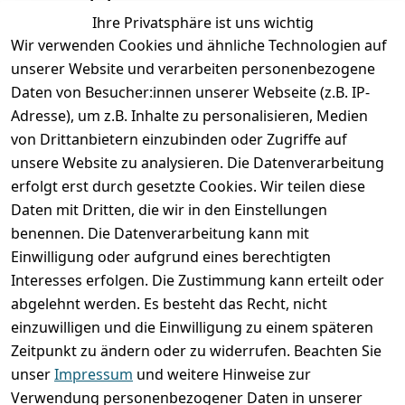
Ihre Privatsphäre ist uns wichtig
Wir verwenden Cookies und ähnliche Technologien auf
unserer Website und verarbeiten personenbezogene
Daten von Besucher:innen unserer Webseite (z.B. IP-
Adresse), um z.B. Inhalte zu personalisieren, Medien
von Drittanbietern einzubinden oder Zugriffe auf
unsere Website zu analysieren. Die Datenverarbeitung
erfolgt erst durch gesetzte Cookies. Wir teilen diese
Rechtliches
Services
Wir
Zahle
Daten mit Dritten, die wir in den Einstellungen
versenden
bequem per
AGB
Kontakt
mit
benennen. Die Datenverarbeitung kann mit
Impressum
Registrieren
Einwilligung oder aufgrund eines berechtigten
Interesses erfolgen. Die Zustimmung kann erteilt oder
Datenschutze
Zahlung und 
abgelehnt werden. Es besteht das Recht, nicht
rklärung
Versand
einzuwilligen und die Einwilligung zu einem späteren
Folgt uns
Batterieentsor
Rückgabe / 
Zeitpunkt zu ändern oder zu widerrufen. Beachten Sie
gern auf
gung
Umtausch / 
unser
Impressum
und weitere Hinweise zur
Reklamation
Widerrufsrec
Verwendung personenbezogener Daten in unserer