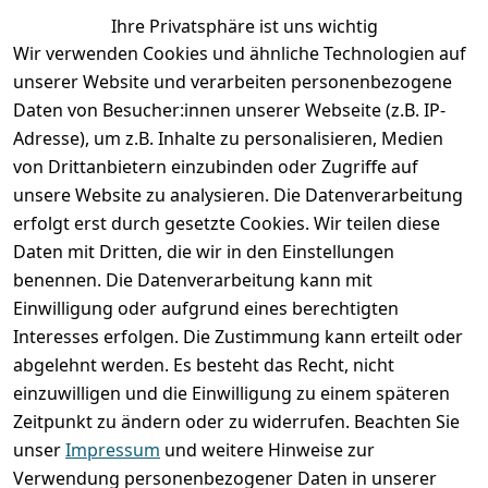
Ihre Privatsphäre ist uns wichtig
Wir verwenden Cookies und ähnliche Technologien auf
unserer Website und verarbeiten personenbezogene
Daten von Besucher:innen unserer Webseite (z.B. IP-
Adresse), um z.B. Inhalte zu personalisieren, Medien
von Drittanbietern einzubinden oder Zugriffe auf
unsere Website zu analysieren. Die Datenverarbeitung
erfolgt erst durch gesetzte Cookies. Wir teilen diese
Rechtliches
Services
Wir
Zahle
Daten mit Dritten, die wir in den Einstellungen
versenden
bequem per
AGB
Kontakt
mit
benennen. Die Datenverarbeitung kann mit
Impressum
Registrieren
Einwilligung oder aufgrund eines berechtigten
Interesses erfolgen. Die Zustimmung kann erteilt oder
Datenschutze
Zahlung und 
abgelehnt werden. Es besteht das Recht, nicht
rklärung
Versand
einzuwilligen und die Einwilligung zu einem späteren
Folgt uns
Batterieentsor
Rückgabe / 
Zeitpunkt zu ändern oder zu widerrufen. Beachten Sie
gern auf
gung
Umtausch / 
unser
Impressum
und weitere Hinweise zur
Reklamation
Widerrufsrec
Verwendung personenbezogener Daten in unserer