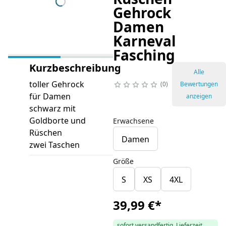
Gehrock
Damen
Karneval
Fasching
Kurzbeschreibung
Alle
toller Gehrock
0
Bewertungen
für Damen
anzeigen
schwarz mit
Goldborte und
Erwachsene
Rüschen
Damen
zwei Taschen
Größe
S
XS
4XL
39,99 €
*
sofort versandfertig, Lieferzeit