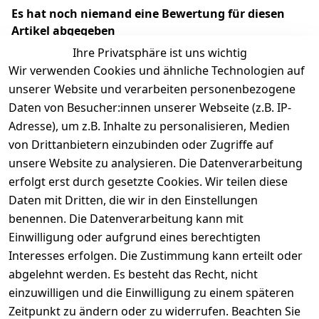
Es hat noch niemand eine Bewertung für diesen
Artikel abgegeben
Ihre Privatsphäre ist uns wichtig
Wir verwenden Cookies und ähnliche Technologien auf
unserer Website und verarbeiten personenbezogene
Daten von Besucher:innen unserer Webseite (z.B. IP-
Adresse), um z.B. Inhalte zu personalisieren, Medien
von Drittanbietern einzubinden oder Zugriffe auf
unsere Website zu analysieren. Die Datenverarbeitung
erfolgt erst durch gesetzte Cookies. Wir teilen diese
Rechtliches
Services
Wir
Zahle
Daten mit Dritten, die wir in den Einstellungen
versenden
bequem per
AGB
Kontakt
mit
benennen. Die Datenverarbeitung kann mit
Impressum
Registrieren
Einwilligung oder aufgrund eines berechtigten
Interesses erfolgen. Die Zustimmung kann erteilt oder
Datenschutze
Zahlung und 
abgelehnt werden. Es besteht das Recht, nicht
rklärung
Versand
einzuwilligen und die Einwilligung zu einem späteren
Folgt uns
Batterieentsor
Rückgabe / 
Zeitpunkt zu ändern oder zu widerrufen. Beachten Sie
gern auf
gung
Umtausch / 