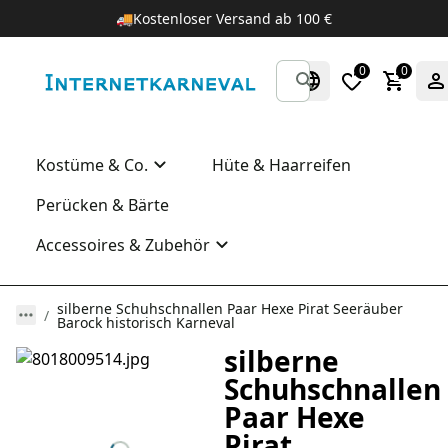
🚚
Kostenloser Versand ab 100 €
0
0
Kostüme & Co.
Hüte & Haarreifen
Perücken & Bärte
Accessoires & Zubehör
silberne Schuhschnallen Paar Hexe Pirat Seeräuber
Barock historisch Karneval
silberne
Schuhschnallen
Paar Hexe
Pirat