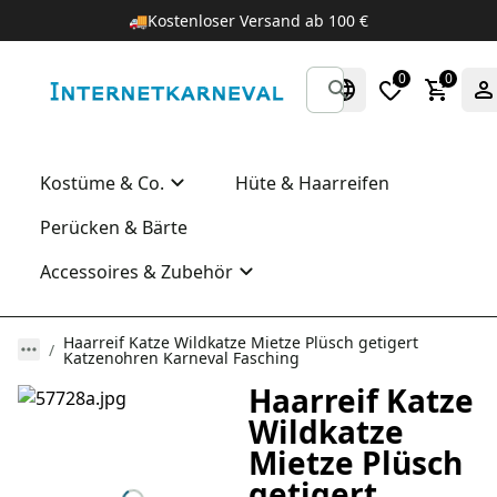
🚚
Kostenloser Versand ab 100 €
0
0
Kostüme & Co.
Hüte & Haarreifen
Perücken & Bärte
Accessoires & Zubehör
Haarreif Katze Wildkatze Mietze Plüsch getigert
Katzenohren Karneval Fasching
Haarreif Katze
Wildkatze
Mietze Plüsch
getigert