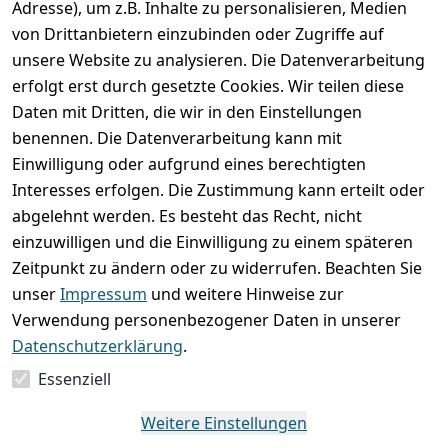
Adresse), um z.B. Inhalte zu personalisieren, Medien
von Drittanbietern einzubinden oder Zugriffe auf
unsere Website zu analysieren. Die Datenverarbeitung
erfolgt erst durch gesetzte Cookies. Wir teilen diese
Rechtliches
Services
Wir
Zahle
Daten mit Dritten, die wir in den Einstellungen
versenden
bequem per
AGB
Kontakt
mit
benennen. Die Datenverarbeitung kann mit
Impressum
Registrieren
Einwilligung oder aufgrund eines berechtigten
Interesses erfolgen. Die Zustimmung kann erteilt oder
Datenschutze
Zahlung und 
abgelehnt werden. Es besteht das Recht, nicht
rklärung
Versand
einzuwilligen und die Einwilligung zu einem späteren
Folgt uns
Batterieentsor
Rückgabe / 
Zeitpunkt zu ändern oder zu widerrufen. Beachten Sie
gern auf
gung
Umtausch / 
unser
Impressum
und weitere Hinweise zur
Reklamation
Widerrufsrec
Verwendung personenbezogener Daten in unserer
ht
Datenschutzerklärung
.
Essenziell
Vertrag
widerrufen
Weitere Einstellungen