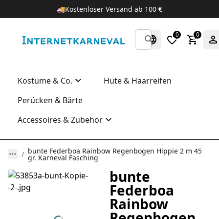
🚚
Kostenloser Versand ab 100 €
0
0
Kostüme & Co.
Hüte & Haarreifen
Perücken & Bärte
Accessoires & Zubehör
bunte Federboa Rainbow Regenbogen Hippie 2 m 45
gr. Karneval Fasching
bunte
Federboa
Rainbow
Regenbogen