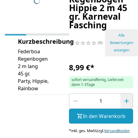
Hippie 2 m 45
gr. Karneval
Fasching
Alle
Kurzbeschreibung
0
Bewertungen
anzeigen
Federboa
Regenbogen
8,99 €
*
2 m lang
45 gr.
sofort versandfertig, Lieferzeit
Party, Hippie,
dann 1-3Tage
Rainbow
In den Warenkorb
*
inkl. ges. MwSt
zzgl.
Versandkosten