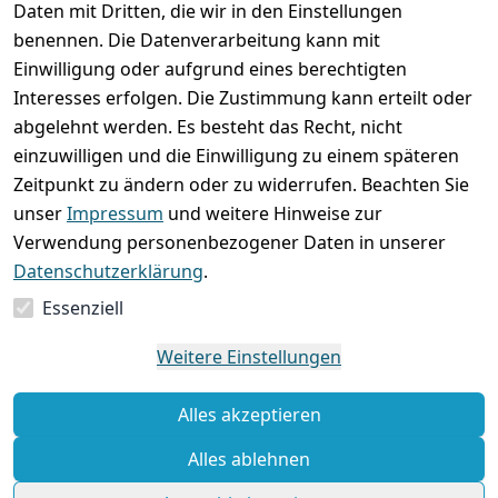
Daten mit Dritten, die wir in den Einstellungen
versenden
bequem per
AGB
Kontakt
mit
benennen. Die Datenverarbeitung kann mit
Impressum
Registrieren
Einwilligung oder aufgrund eines berechtigten
Interesses erfolgen. Die Zustimmung kann erteilt oder
Datenschutze
Zahlung und 
abgelehnt werden. Es besteht das Recht, nicht
rklärung
Versand
einzuwilligen und die Einwilligung zu einem späteren
Folgt uns
Batterieentsor
Rückgabe / 
Zeitpunkt zu ändern oder zu widerrufen. Beachten Sie
gern auf
gung
Umtausch / 
unser
Impressum
und weitere Hinweise zur
Reklamation
Widerrufsrec
Verwendung personenbezogener Daten in unserer
ht
Datenschutzerklärung
.
Essenziell
Vertrag
widerrufen
Weitere Einstellungen
Alles akzeptieren
Alles ablehnen