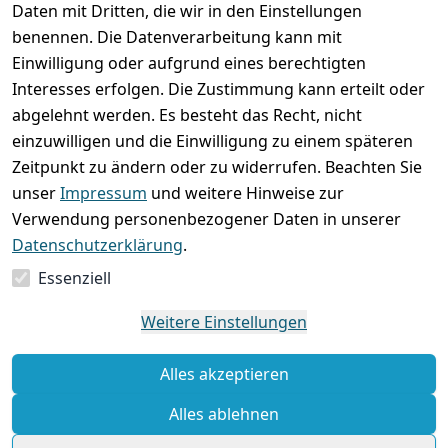
Daten mit Dritten, die wir in den Einstellungen
versenden
bequem per
AGB
Kontakt
mit
benennen. Die Datenverarbeitung kann mit
Impressum
Registrieren
Einwilligung oder aufgrund eines berechtigten
Interesses erfolgen. Die Zustimmung kann erteilt oder
Datenschutze
Zahlung und 
abgelehnt werden. Es besteht das Recht, nicht
rklärung
Versand
einzuwilligen und die Einwilligung zu einem späteren
Folgt uns
Batterieentsor
Rückgabe / 
Zeitpunkt zu ändern oder zu widerrufen. Beachten Sie
gern auf
gung
Umtausch / 
unser
Impressum
und weitere Hinweise zur
Reklamation
Widerrufsrec
Verwendung personenbezogener Daten in unserer
ht
Datenschutzerklärung
.
Essenziell
Vertrag
widerrufen
Weitere Einstellungen
Alles akzeptieren
Alles ablehnen