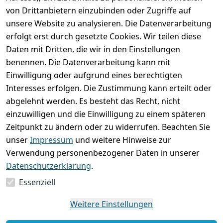
von Drittanbietern einzubinden oder Zugriffe auf
unsere Website zu analysieren. Die Datenverarbeitung
erfolgt erst durch gesetzte Cookies. Wir teilen diese
Rechtliches
Services
Wir
Zahle
Daten mit Dritten, die wir in den Einstellungen
versenden
bequem per
AGB
Kontakt
mit
benennen. Die Datenverarbeitung kann mit
Impressum
Registrieren
Einwilligung oder aufgrund eines berechtigten
Interesses erfolgen. Die Zustimmung kann erteilt oder
Datenschutze
Zahlung und 
abgelehnt werden. Es besteht das Recht, nicht
rklärung
Versand
einzuwilligen und die Einwilligung zu einem späteren
Folgt uns
Batterieentsor
Rückgabe / 
Zeitpunkt zu ändern oder zu widerrufen. Beachten Sie
gern auf
gung
Umtausch / 
unser
Impressum
und weitere Hinweise zur
Reklamation
Widerrufsrec
Verwendung personenbezogener Daten in unserer
ht
Datenschutzerklärung
.
Essenziell
Vertrag
widerrufen
Weitere Einstellungen