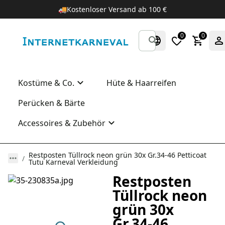
🚚
Kostenloser Versand ab 100 €
0
0
Kostüme & Co.
Hüte & Haarreifen
Perücken & Bärte
Accessoires & Zubehör
Restposten Tüllrock neon grün 30x Gr.34-46 Petticoat
Tutu Karneval Verkleidung
Restposten
Tüllrock neon
grün 30x
Gr.34-46