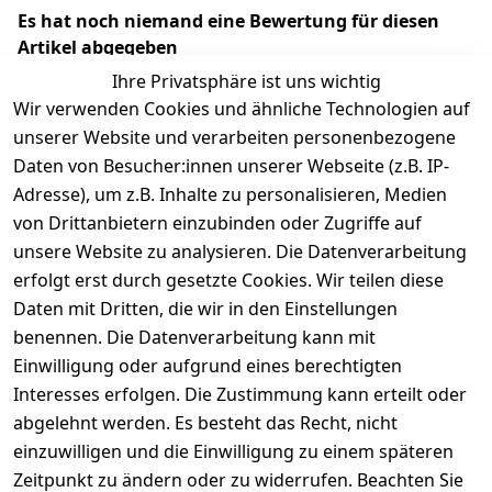
Es hat noch niemand eine Bewertung für diesen
Artikel abgegeben
Ihre Privatsphäre ist uns wichtig
Wir verwenden Cookies und ähnliche Technologien auf
unserer Website und verarbeiten personenbezogene
Daten von Besucher:innen unserer Webseite (z.B. IP-
Adresse), um z.B. Inhalte zu personalisieren, Medien
von Drittanbietern einzubinden oder Zugriffe auf
unsere Website zu analysieren. Die Datenverarbeitung
erfolgt erst durch gesetzte Cookies. Wir teilen diese
Rechtliches
Services
Wir
Zahle
Daten mit Dritten, die wir in den Einstellungen
versenden
bequem per
AGB
Kontakt
mit
benennen. Die Datenverarbeitung kann mit
Impressum
Registrieren
Einwilligung oder aufgrund eines berechtigten
Interesses erfolgen. Die Zustimmung kann erteilt oder
Datenschutze
Zahlung und 
abgelehnt werden. Es besteht das Recht, nicht
rklärung
Versand
einzuwilligen und die Einwilligung zu einem späteren
Folgt uns
Batterieentsor
Rückgabe / 
Zeitpunkt zu ändern oder zu widerrufen. Beachten Sie
gern auf
gung
Umtausch / 