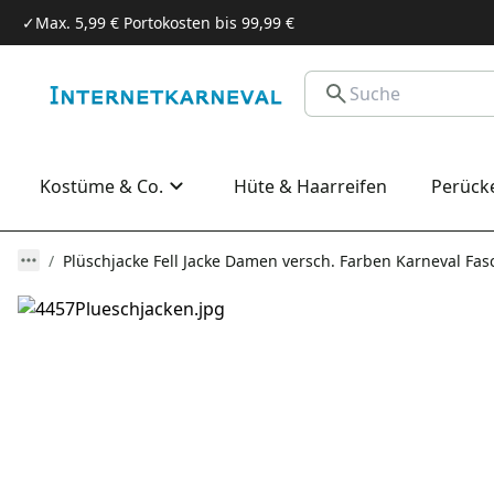
✓
Max. 5,99 € Portokosten bis 99,99 €
Kostüme & Co.
Hüte & Haarreifen
Perück
Plüschjacke Fell Jacke Damen versch. Farben Karneval Fa