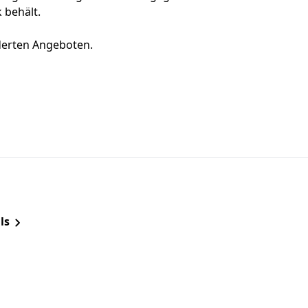
 behält.
derten Angeboten.
ls