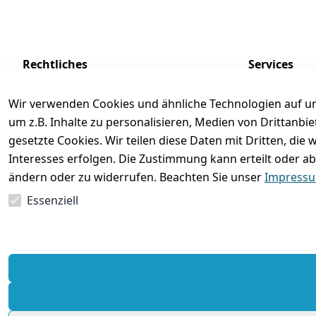
Rechtliches
Services
AGB
Kontakt
Wir verwenden Cookies und ähnliche Technologien auf un
Impressum
Registrieren
um z.B. Inhalte zu personalisieren, Medien von Drittanbi
Datenschutzerklärung
Zahlung und 
gesetzte Cookies. Wir teilen diese Daten mit Dritten, di
Interesses erfolgen. Die Zustimmung kann erteilt oder ab
Batterieentsorgung
Rückgabe / Um
ändern oder zu widerrufen. Beachten Sie unser
Impress
Widerrufsrecht
Essenziell
Vertrag widerrufen