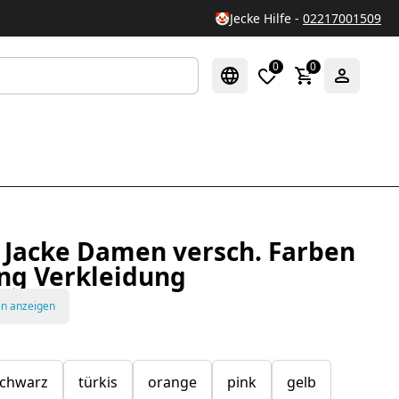
🤡
Jecke Hilfe -
02217001509
0
0
l Jacke Damen versch. Farben
ng Verkleidung
en anzeigen
chwarz
türkis
orange
pink
gelb