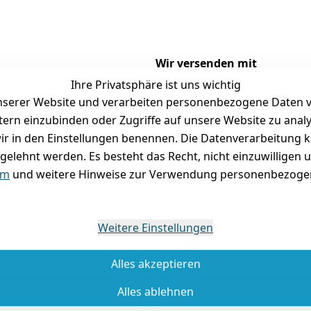
Wir versenden mit
Ihre Privatsphäre ist uns wichtig
serer Website und verarbeiten personenbezogene Daten vo
etern einzubinden oder Zugriffe auf unsere Website zu anal
Versand
Folgt uns gern auf
e wir in den Einstellungen benennen. Die Datenverarbeitung 
gelehnt werden. Es besteht das Recht, nicht einzuwilligen 
tausch / Reklamation
um
und weitere Hinweise zur Verwendung personenbezogen
Weitere Einstellungen
Alles akzeptieren
Alles ablehnen