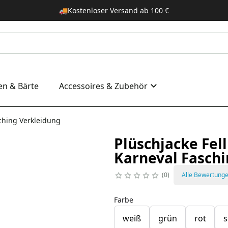
🚚
Kostenloser Versand ab 100 €
en & Bärte
Accessoires & Zubehör
sching Verkleidung
Plüschjacke Fel
Karneval Faschi
0
Alle Bewertung
Farbe
weiß
grün
rot
s