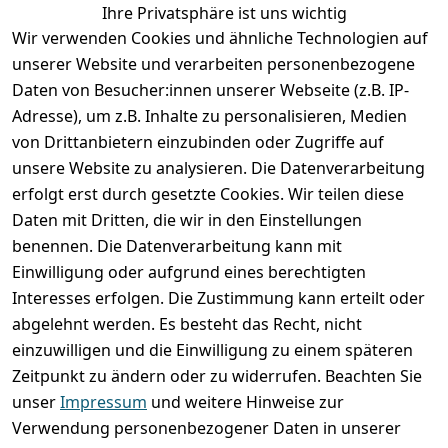
Ihre Privatsphäre ist uns wichtig
Wir verwenden Cookies und ähnliche Technologien auf
unserer Website und verarbeiten personenbezogene
Daten von Besucher:innen unserer Webseite (z.B. IP-
Adresse), um z.B. Inhalte zu personalisieren, Medien
von Drittanbietern einzubinden oder Zugriffe auf
unsere Website zu analysieren. Die Datenverarbeitung
erfolgt erst durch gesetzte Cookies. Wir teilen diese
Rechtliches
Services
Wir
Zahle
Daten mit Dritten, die wir in den Einstellungen
versenden
bequem per
AGB
Kontakt
mit
benennen. Die Datenverarbeitung kann mit
Impressum
Registrieren
Einwilligung oder aufgrund eines berechtigten
Interesses erfolgen. Die Zustimmung kann erteilt oder
Datenschutze
Zahlung und 
abgelehnt werden. Es besteht das Recht, nicht
rklärung
Versand
einzuwilligen und die Einwilligung zu einem späteren
Folgt uns
Batterieentsor
Rückgabe / 
Zeitpunkt zu ändern oder zu widerrufen. Beachten Sie
gern auf
gung
Umtausch / 
unser
Impressum
und weitere Hinweise zur
Reklamation
Widerrufsrec
Verwendung personenbezogener Daten in unserer
ht