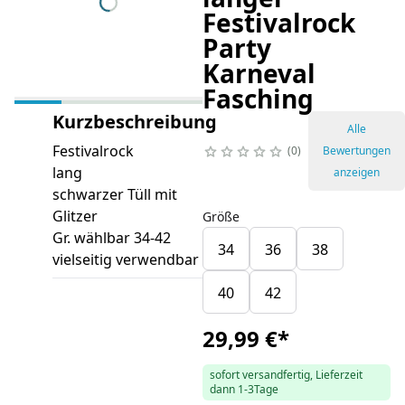
Festivalrock
Party
Karneval
Fasching
Kurzbeschreibung
Alle
Festivalrock
0
Bewertungen
lang
anzeigen
schwarzer Tüll mit
Glitzer
Größe
Gr. wählbar 34-42
34
36
38
vielseitig verwendbar
40
42
29,99 €
*
sofort versandfertig, Lieferzeit
dann 1-3Tage