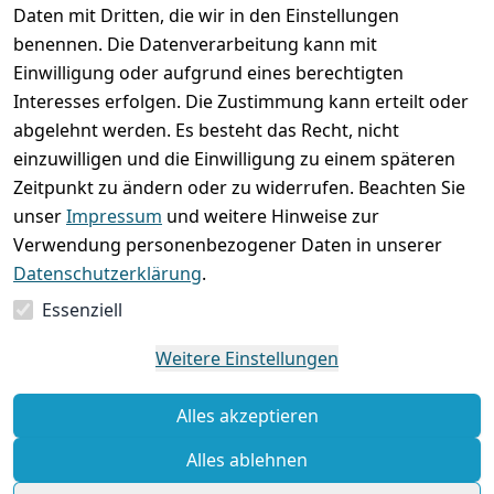
Rechtliches
Services
Wir
Zahle
Daten mit Dritten, die wir in den Einstellungen
versenden
bequem per
AGB
Kontakt
mit
benennen. Die Datenverarbeitung kann mit
Impressum
Registrieren
Einwilligung oder aufgrund eines berechtigten
Interesses erfolgen. Die Zustimmung kann erteilt oder
Datenschutze
Zahlung und 
abgelehnt werden. Es besteht das Recht, nicht
rklärung
Versand
einzuwilligen und die Einwilligung zu einem späteren
Folgt uns
Batterieentsor
Rückgabe / 
Zeitpunkt zu ändern oder zu widerrufen. Beachten Sie
gern auf
gung
Umtausch / 
unser
Impressum
und weitere Hinweise zur
Reklamation
Widerrufsrec
Verwendung personenbezogener Daten in unserer
ht
Datenschutzerklärung
.
Essenziell
Vertrag
widerrufen
Weitere Einstellungen
Alles akzeptieren
Alles ablehnen