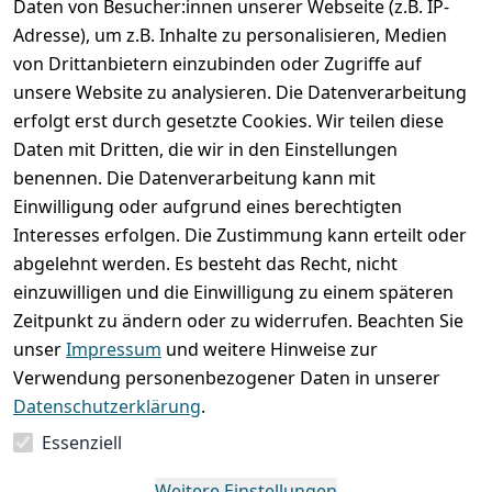
Daten von Besucher:innen unserer Webseite (z.B. IP-
Adresse), um z.B. Inhalte zu personalisieren, Medien
von Drittanbietern einzubinden oder Zugriffe auf
unsere Website zu analysieren. Die Datenverarbeitung
erfolgt erst durch gesetzte Cookies. Wir teilen diese
Rechtliches
Services
Wir
Zahle
Daten mit Dritten, die wir in den Einstellungen
versenden
bequem per
AGB
Kontakt
mit
benennen. Die Datenverarbeitung kann mit
Impressum
Registrieren
Einwilligung oder aufgrund eines berechtigten
Interesses erfolgen. Die Zustimmung kann erteilt oder
Datenschutze
Zahlung und 
abgelehnt werden. Es besteht das Recht, nicht
rklärung
Versand
einzuwilligen und die Einwilligung zu einem späteren
Folgt uns
Batterieentsor
Rückgabe / 
Zeitpunkt zu ändern oder zu widerrufen. Beachten Sie
gern auf
gung
Umtausch / 
unser
Impressum
und weitere Hinweise zur
Reklamation
Widerrufsrec
Verwendung personenbezogener Daten in unserer
ht
Datenschutzerklärung
.
Essenziell
Vertrag
widerrufen
Weitere Einstellungen