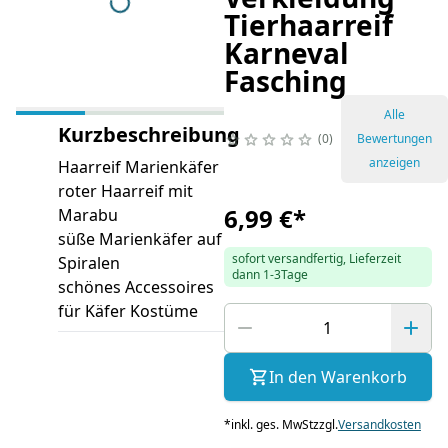
Tierhaarreif
Karneval
Fasching
Alle
Kurzbeschreibung
0
Bewertungen
anzeigen
Haarreif Marienkäfer
roter Haarreif mit
6,99 €
*
Marabu
süße Marienkäfer auf
sofort versandfertig, Lieferzeit
Spiralen
dann 1-3Tage
schönes Accessoires
für Käfer Kostüme
In den Warenkorb
*
inkl. ges. MwSt
zzgl.
Versandkosten