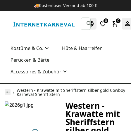
🚚
Kostenloser Versand ab 100 €
0
0
Kostüme & Co.
Hüte & Haarreifen
Perücken & Bärte
Accessoires & Zubehör
Western - Krawatte mit Sheriffstern silber gold Cowboy
Karneval Sheriff Stern
Western -
Krawatte mit
Sheriffstern
silber gold