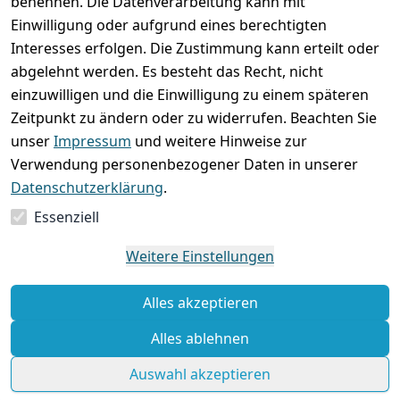
mit
benennen. Die Datenverarbeitung kann mit
Impressum
Registrieren
Einwilligung oder aufgrund eines berechtigten
Interesses erfolgen. Die Zustimmung kann erteilt oder
Datenschutze
Zahlung und 
abgelehnt werden. Es besteht das Recht, nicht
rklärung
Versand
einzuwilligen und die Einwilligung zu einem späteren
Folgt uns
Batterieentsor
Rückgabe / 
Zeitpunkt zu ändern oder zu widerrufen. Beachten Sie
gern auf
gung
Umtausch / 
unser
Impressum
und weitere Hinweise zur
Reklamation
Widerrufsrec
Verwendung personenbezogener Daten in unserer
ht
Datenschutzerklärung
.
Essenziell
Vertrag
widerrufen
Weitere Einstellungen
Alles akzeptieren
Alles ablehnen
Auswahl akzeptieren
© Copyright 2026 | Alle Rechte vorbehalten.