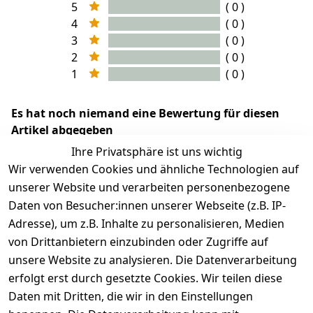
5
( 0 )
4
( 0 )
3
( 0 )
2
( 0 )
1
( 0 )
Es hat noch niemand eine Bewertung für diesen
Artikel abgegeben
Ihre Privatsphäre ist uns wichtig
Wir verwenden Cookies und ähnliche Technologien auf
unserer Website und verarbeiten personenbezogene
Daten von Besucher:innen unserer Webseite (z.B. IP-
Adresse), um z.B. Inhalte zu personalisieren, Medien
von Drittanbietern einzubinden oder Zugriffe auf
unsere Website zu analysieren. Die Datenverarbeitung
erfolgt erst durch gesetzte Cookies. Wir teilen diese
Rechtliches
Services
Wir
Zahle
Daten mit Dritten, die wir in den Einstellungen
versenden
bequem per
AGB
Kontakt