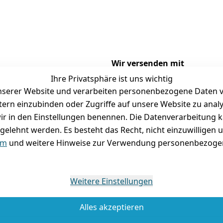
Wir versenden mit
Ihre Privatsphäre ist uns wichtig
serer Website und verarbeiten personenbezogene Daten vo
etern einzubinden oder Zugriffe auf unsere Website zu anal
Versand
Folgt uns gern auf
e wir in den Einstellungen benennen. Die Datenverarbeitung 
gelehnt werden. Es besteht das Recht, nicht einzuwilligen 
tausch / Reklamation
um
und weitere Hinweise zur Verwendung personenbezogen
Weitere Einstellungen
Alles akzeptieren