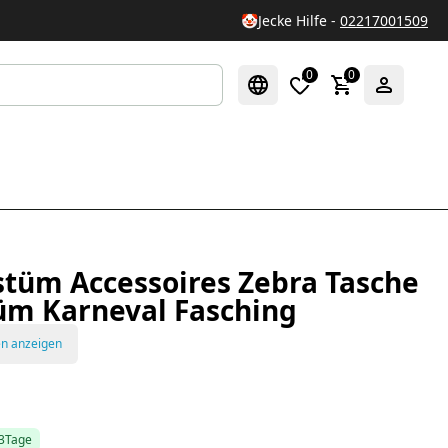
🤡
Jecke Hilfe -
02217001509
0
0
stüm Accessoires Zebra Tasche
üm Karneval Fasching
en anzeigen
-3Tage