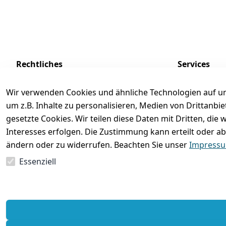
Rechtliches
Services
AGB
Kontakt
Wir verwenden Cookies und ähnliche Technologien auf un
Impressum
Registrieren
um z.B. Inhalte zu personalisieren, Medien von Drittanbi
Datenschutzerklärung
Zahlung und 
gesetzte Cookies. Wir teilen diese Daten mit Dritten, di
Interesses erfolgen. Die Zustimmung kann erteilt oder ab
Batterieentsorgung
Rückgabe / Um
ändern oder zu widerrufen. Beachten Sie unser
Impress
Widerrufsrecht
Essenziell
Vertrag widerrufen