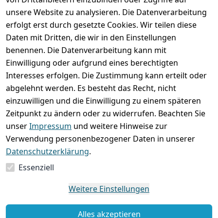
unsere Website zu analysieren. Die Datenverarbeitung
erfolgt erst durch gesetzte Cookies. Wir teilen diese
Rechtliches
Services
Wir
Zahle
Daten mit Dritten, die wir in den Einstellungen
versenden
bequem per
AGB
Kontakt
mit
benennen. Die Datenverarbeitung kann mit
Impressum
Registrieren
Einwilligung oder aufgrund eines berechtigten
Interesses erfolgen. Die Zustimmung kann erteilt oder
Datenschutze
Zahlung und 
abgelehnt werden. Es besteht das Recht, nicht
rklärung
Versand
einzuwilligen und die Einwilligung zu einem späteren
Folgt uns
Batterieentsor
Rückgabe / 
Zeitpunkt zu ändern oder zu widerrufen. Beachten Sie
gern auf
gung
Umtausch / 
unser
Impressum
und weitere Hinweise zur
Reklamation
Widerrufsrec
Verwendung personenbezogener Daten in unserer
ht
Datenschutzerklärung
.
Essenziell
Vertrag
widerrufen
Weitere Einstellungen
Alles akzeptieren